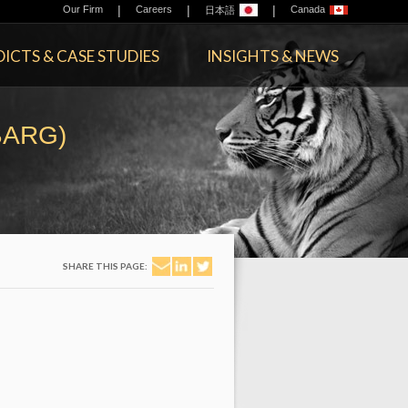
|
|
|
Our Firm
Careers
Canada
日本語
ICTS & CASE STUDIES
INSIGHTS & NEWS
ARG)
SHARE THIS PAGE: