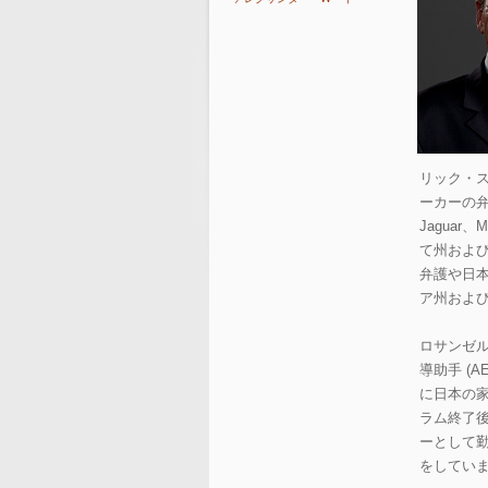
リック・スタ
ーカーの弁護
Jaguar、
て州およ
弁護や日
ア州およ
ロサンゼル
導助手 (
に日本の家
ラム終了
ーとして
をしてい