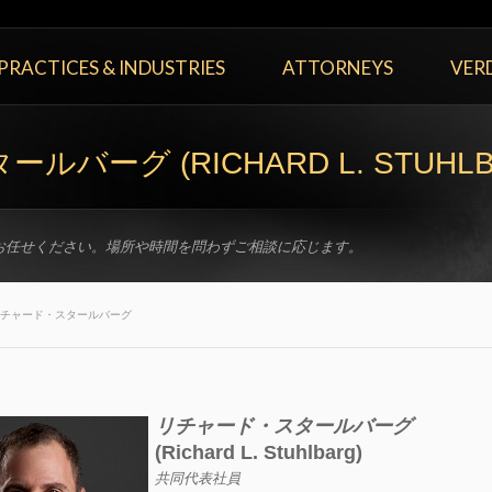
PRACTICES & INDUSTRIES
ATTORNEYS
VERD
バーグ (RICHARD L. STUHLB
お任せください。場所や時間を問わずご相談に応じます。
チャード・スタールバーグ
リチャード・スタールバーグ
(Richard L. Stuhlbarg)
共同代表社員