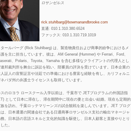
ロサンゼルス
rick.stuhlbarg@bowmanandbrooke.com
直通: 010.1.310.380.6524
ファックス: 010.1.310.719.1019
ールバーグ (Rick Stuhlbarg) は、製造物責任および商事的紛争におけるメ
を主に担当しています。彼は、AM General (Hummer) や Ferrari、Ford、
Maserati、Polaris、Toyota、Yamaha を含む多様なクライアントの代理人とし
び連邦裁判所を舞台に訴訟を戦い、陪審員の評決を受けています。日本企業の
本人証人の宣誓証言や法廷での準備における豊富な経験を有し、カリフォルニ
びネバダ州の弁護士ライセンスも取得しています。
スのロヨラ ロースクール入学以前は、千葉市で JETプログラムの外国語指
AET) として日本に滞在し、滞在期間中に現在の妻と出会い結婚。現在も定期的
族を訪れ、千葉ロッテマリーンズの試合観戦を楽しんでいます。JET プログ
後は、日本通運の関連会社である日通商事ロサンゼルス支社の輸出マネージャ
勤務。日本語の言語スキルと文化的知識を駆使し、日本人顧客と直接やりとり
ました。